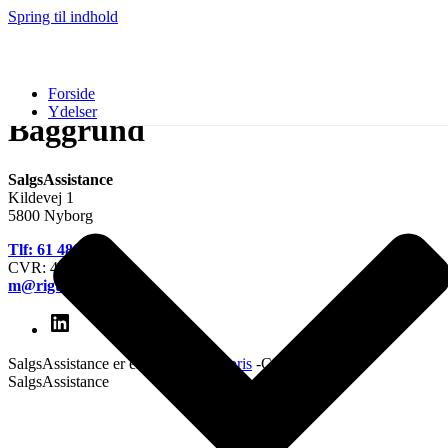
Spring til indhold
Forside
Ydelser
Baggrund
SalgsAssistance
Kildevej 1
5800 Nyborg
Tlf: 61 480 850
CVR: 42349704
m@rigtigpris.dk
LinkedIn
SalgsAssistance er en del af
Rigtigpris
-Copyright by
SalgsAssistance