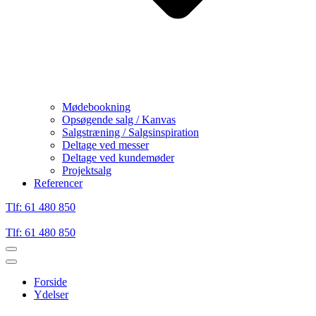
Mødebookning
Opsøgende salg / Kanvas
Salgstræning / Salgsinspiration
Deltage ved messer
Deltage ved kundemøder
Projektsalg
Referencer
Tlf: 61 480 850
Tlf: 61 480 850
Tænd/sluk
for
Tænd/sluk
navigation
for
Forside
navigation
Ydelser